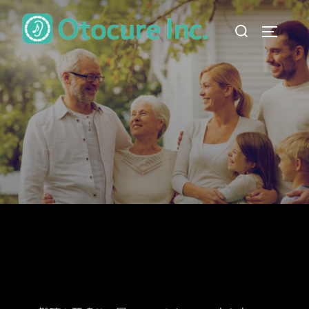
コ
検
ン
サイドバ
索
テ
対
ン
象:
ツ
へ
ス
キ
ッ
プ