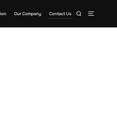
検
sion
Our Company
Contact Us
サイドバー
索
対
象: