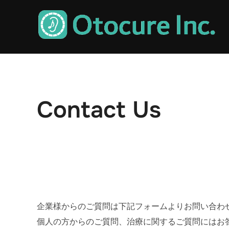
コ
ン
テ
ン
ツ
へ
ス
Contact Us
キ
ッ
プ
企業様からのご質問は下記フォームよりお問い合わ
個人の方からのご質問、治療に関するご質問にはお