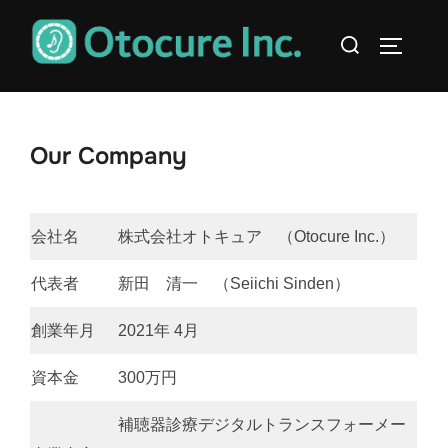
コ
検
ン
サイドバ
索
テ
対
ン
象:
ツ
Our Company
へ
ス
キ
会社名
株式会社オトキュア （Otocure Inc.）
ッ
プ
代表者
新田 清一 （Seiichi Sinden）
創業年月
2021年 4月
資本金
300万円
補聴器診療デジタルトランスフォーメー